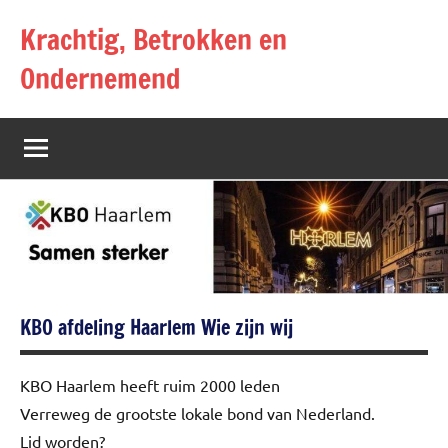
Naar
Krachtig, Betrokken en
de
inhoud
Ondernemend
springen
KBO afdeling Haarlem Wie zijn wij
KBO Haarlem heeft ruim 2000 leden
Verreweg de grootste lokale bond van Nederland.
Lid worden?