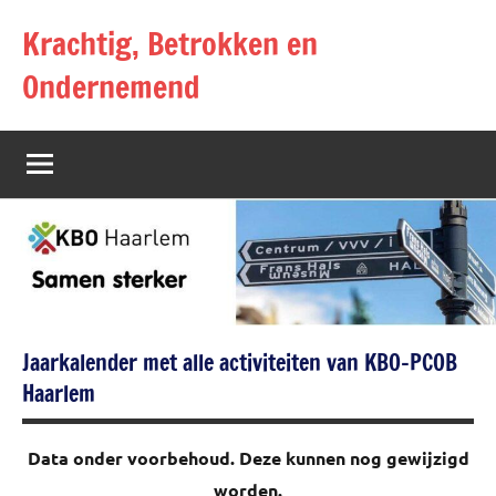
Naar
Krachtig, Betrokken en
de
inhoud
Ondernemend
springen
Jaarkalender met alle activiteiten van KBO-PCOB
Haarlem
Data onder voorbehoud. Deze kunnen nog gewijzigd
worden.