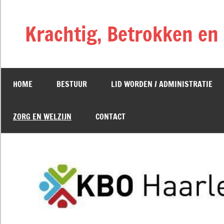
Naar
de
Krachtig, Betrokken e
inhoud
springen
HOME
BESTUUR
LID WORDEN / ADMINISTRATIE
ZORG EN WELZIJN
CONTACT