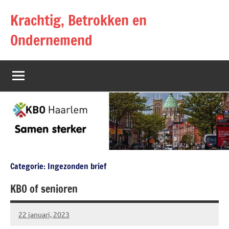
Naar
Krachtig, Betrokken en
de
inhoud
Ondernemend
springen
Categorie:
Ingezonden brief
KBO of senioren
22 januari, 2023
Rob